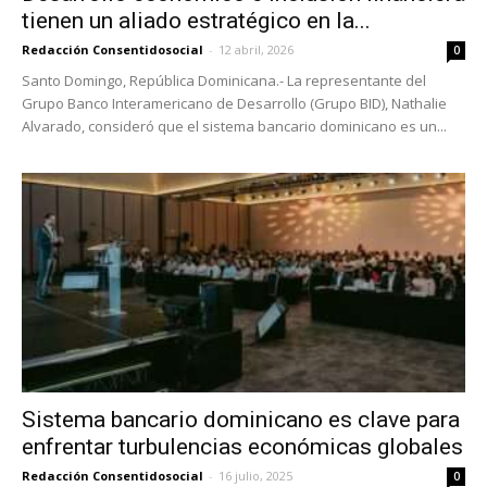
tienen un aliado estratégico en la...
Redacción Consentidosocial
-
12 abril, 2026
0
Santo Domingo, República Dominicana.- La representante del
Grupo Banco Interamericano de Desarrollo (Grupo BID), Nathalie
Alvarado, consideró que el sistema bancario dominicano es un...
Sistema bancario dominicano es clave para
enfrentar turbulencias económicas globales
Redacción Consentidosocial
-
16 julio, 2025
0