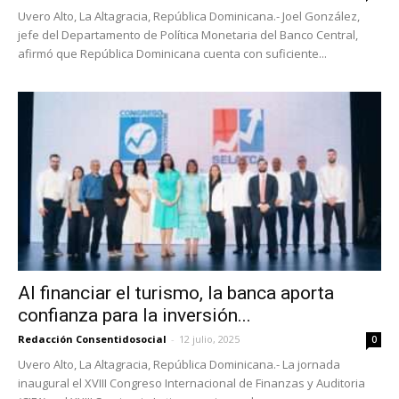
Uvero Alto, La Altagracia, República Dominicana.- Joel González,
jefe del Departamento de Política Monetaria del Banco Central,
afirmó que República Dominicana cuenta con suficiente...
Al financiar el turismo, la banca aporta
confianza para la inversión...
Redacción Consentidosocial
-
12 julio, 2025
0
Uvero Alto, La Altagracia, República Dominicana.- La jornada
inaugural el XVIII Congreso Internacional de Finanzas y Auditoria