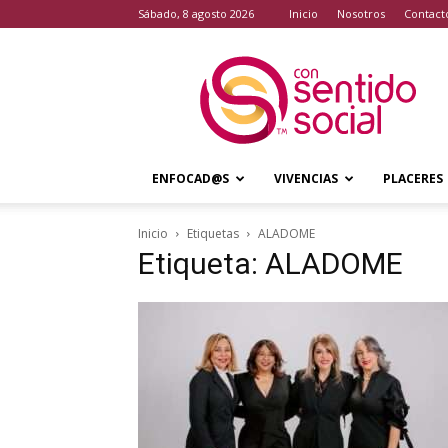
sábado, 8 agosto 2026
Inicio
Nosotros
Contact
Con
Sentido
Social
ENFOCAD@S
VIVENCIAS
PLACERES
Inicio
Etiquetas
ALADOME
Etiqueta: ALADOME