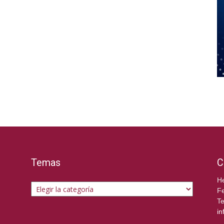
Temas
C
Temas
He
Fe
Te
in