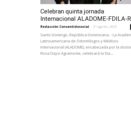
Celebran quinta jornada
Internacional ALADOME-FDILA-
Redacción Consentidosocial
-
21 agosto, 2025
Santo Domingo, República Dominicana. - La Acade
Latinoamericana de Odontólogos y Médicos
Internacional (ALADOME), encabezada por la docto
Rosa Daysi Agramonte, celebrará la 5ta....