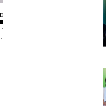
RD
0
mia
ra