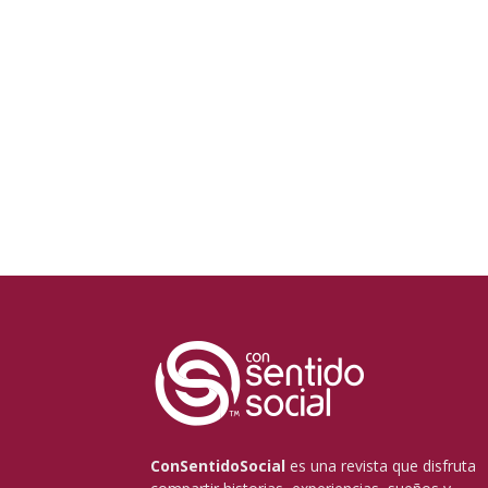
ConSentidoSocial
es una revista que disfruta