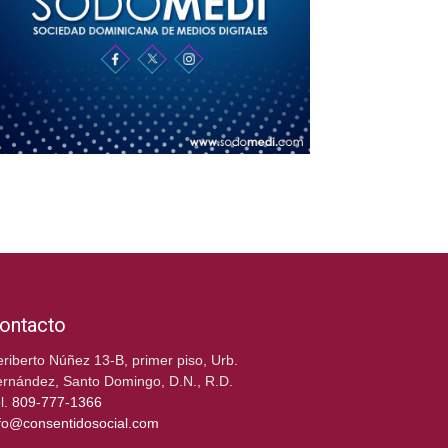
ontacto
riberto Núñez 13-B, primer piso, Urb.
rnández, Santo Domingo, D.N., R.D.
l.
809-777-1366
fo@consentidosocial.com