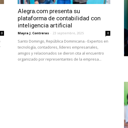
Alegra.com presenta su
plataforma de contabilidad con
inteligencia artificial
Mayra J. Contreras
-
23 septiembre, 2025
0
0
e
Santo Domingo, República Dominicana.- Expertos en
r
tecnología, contadores, líderes empresariales,
amigos y relacionados se dieron cita al encuentro
organizado por representantes de la empresa...