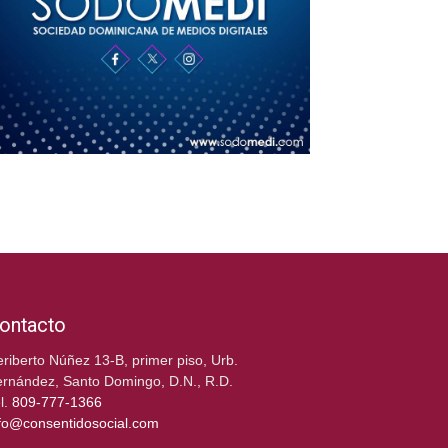
ontacto
riberto Núñez 13-B, primer piso, Urb.
rnández, Santo Domingo, D.N., R.D.
l.
809-777-1366
fo@consentidosocial.com