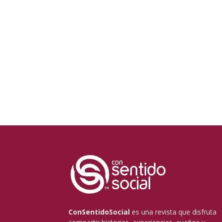
ConSentidoSocial
es una revista que disfruta