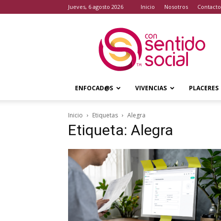
jueves, 6 agosto 2026
Inicio
Nosotros
Contacto
Con
Sentido
Social
ENFOCAD@S
VIVENCIAS
PLACERES
Inicio
Etiquetas
Alegra
Etiqueta: Alegra