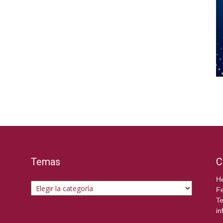
Temas
C
Temas
He
Fe
Te
in