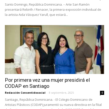
Santo Domingo, República Dominicana. – Arte San Ramón
presentará Rebirth / Renacer, la primera exposición individual de
la artista Aida Vásquez Yarull, que estará...
Por primera vez una mujer presidirá el
CODAP en Santiago
Redacción Consentidosocial
-
8 septiembre, 2025
0
Santiago, República Dominicana. - El Colegio Dominicano de
Artistas Plásticos (CODAP) juramentó su nueva directiva en la filial