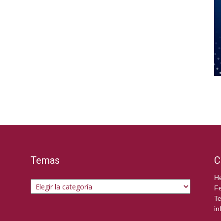
Temas
C
Temas
He
Fe
Te
in