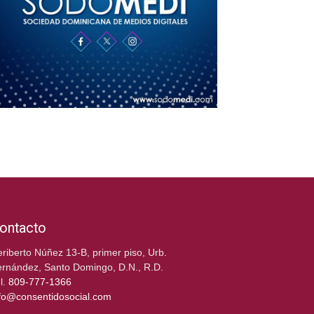
ontacto
riberto Núñez 13-B, primer piso, Urb.
rnández, Santo Domingo, D.N., R.D.
l.
809-777-1366
fo@consentidosocial.com