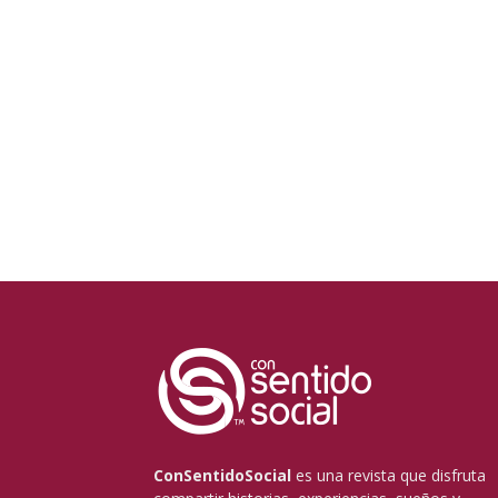
ConSentidoSocial
es una revista que disfruta