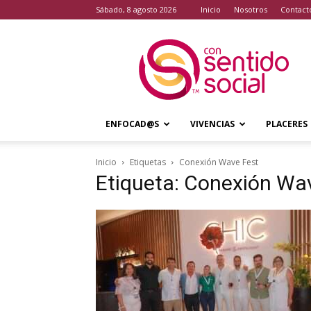
sábado, 8 agosto 2026
Inicio
Nosotros
Contact
Con
Sentido
Social
ENFOCAD@S
VIVENCIAS
PLACERES
Inicio
Etiquetas
Conexión Wave Fest
Etiqueta: Conexión Wa