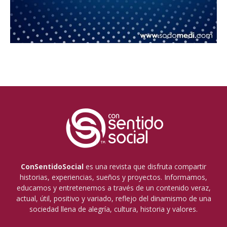
ConSentidoSocial
es una revista que disfruta compartir
historias, experiencias, sueños y proyectos. Informamos,
educamos y entretenemos a través de un contenido veraz,
actual, útil, positivo y variado, reflejo del dinamismo de una
sociedad llena de alegría, cultura, historia y valores.