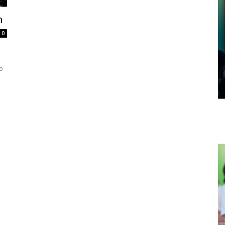
n
0
to