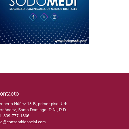
ontacto
riberto Núñez 13-B, primer piso, Urb.
rnández, Santo Domingo, D.N., R.D.
l.
809-777-1366
fo@consentidosocial.com