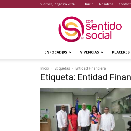
viernes, 7 agosto 2026
Inicio
Nosotros
Contact
Con
Sentido
Social
ENFOCAD@S
VIVENCIAS
PLACERES
Inicio
Etiquetas
Entidad Financiera
Etiqueta: Entidad Finan