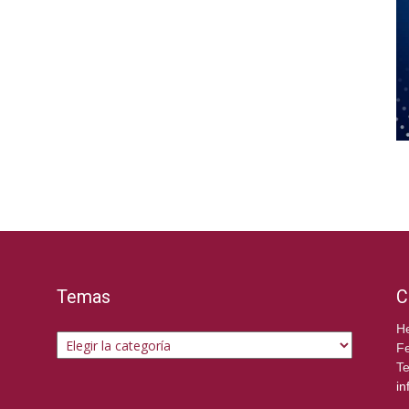
Temas
C
Temas
He
Fe
Te
in