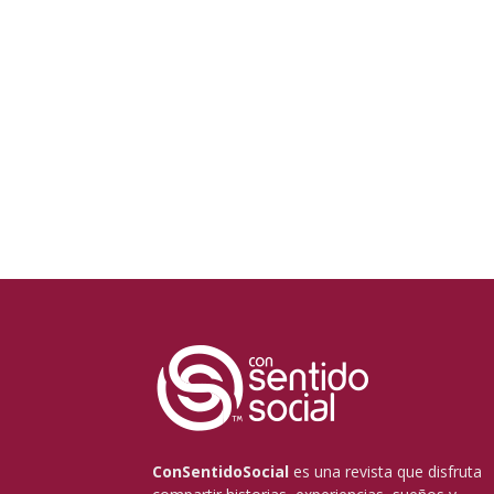
ConSentidoSocial
es una revista que disfruta