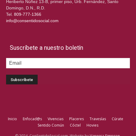
Heriberto Núñez 13-B, primer piso, Urb. Fernández, Santo
Domingo, D.N., R.D.
Tel.
809-777-1366
info@consentidosocial.com
Suscríbete a nuestro boletín
Inicio
Enfocad@s
Vivencias
Placeres
Travesías
Cúrate
Sentido Común
Cóctel
Hovies
© 2024, ConSentidoSocial.com. Website by
Vanessa Simpson
.