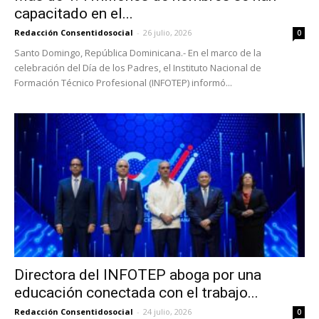
capacitado en el...
Redacción Consentidosocial
-
26 julio, 2026
0
Santo Domingo, República Dominicana.- En el marco de la
celebración del Día de los Padres, el Instituto Nacional de
Formación Técnico Profesional (INFOTEP) informó...
Directora del INFOTEP aboga por una
educación conectada con el trabajo...
Redacción Consentidosocial
-
24 julio, 2026
0