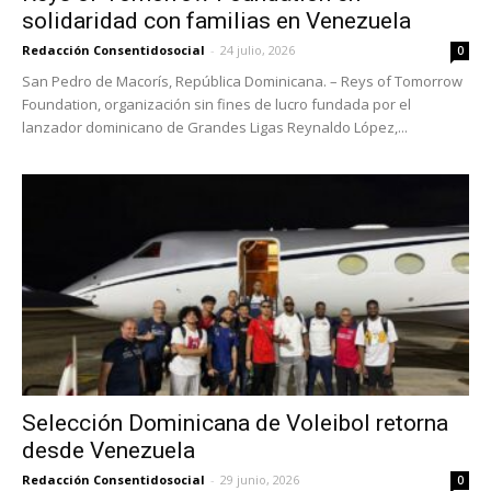
solidaridad con familias en Venezuela
Redacción Consentidosocial
-
24 julio, 2026
0
San Pedro de Macorís, República Dominicana. – Reys of Tomorrow
Foundation, organización sin fines de lucro fundada por el
lanzador dominicano de Grandes Ligas Reynaldo López,...
Selección Dominicana de Voleibol retorna
desde Venezuela
Redacción Consentidosocial
-
29 junio, 2026
0