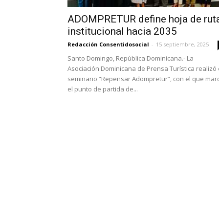
ADOMPRETUR define hoja de rut
institucional hacia 2035
Redacción Consentidosocial
-
15 septiembre, 2025
Santo Domingo, República Dominicana.- La
Asociación Dominicana de Prensa Turística realizó 
seminario “Repensar Adompretur”, con el que mar
el punto de partida de...