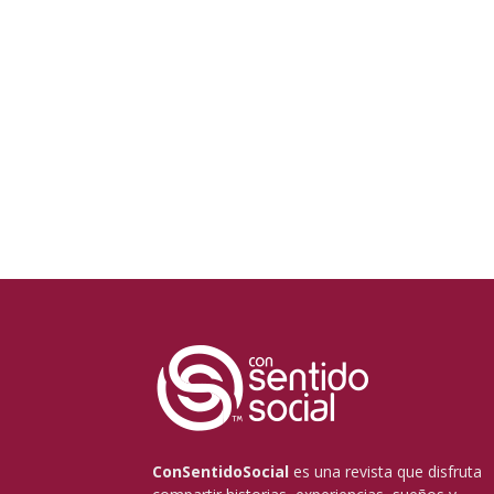
ConSentidoSocial
es una revista que disfruta