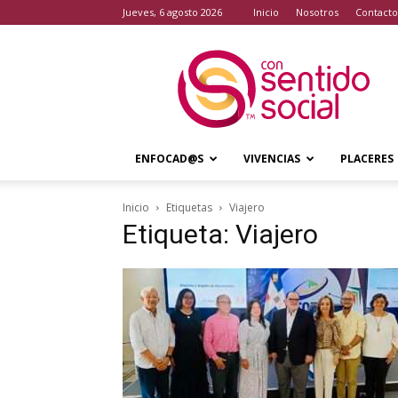
jueves, 6 agosto 2026
Inicio
Nosotros
Contacto
Con
Sentido
Social
ENFOCAD@S
VIVENCIAS
PLACERES
Inicio
Etiquetas
Viajero
Etiqueta: Viajero