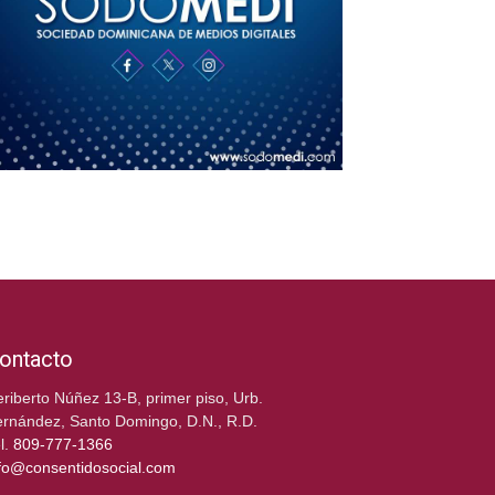
ontacto
riberto Núñez 13-B, primer piso, Urb.
rnández, Santo Domingo, D.N., R.D.
l.
809-777-1366
fo@consentidosocial.com