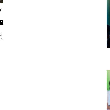
a
0
el
có