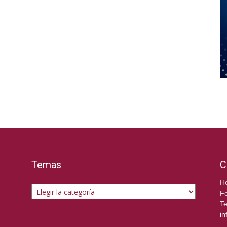
Temas
C
Temas
He
Fe
Te
in