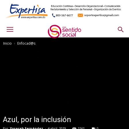
Inicio
Enfocad@s
Azul, por la inclusión
Por
Yosarah Fernández
-
4 abril, 2019
1561
0