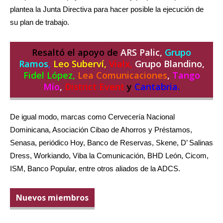
plantea la Junta Directiva para hacer posible la ejecución de
su plan de trabajo.
Resaltó el apoyo de
ARS Palic,
Grupo
Ramos
,
Leo Suberví,
Vialx,
Grupo Blandino,
Fidel López,
Lea Comunicaciones
,
Tango
Mío
,
District Event
y
Cantabria.
De igual modo, marcas como Cervecería Nacional
Dominicana, Asociación Cibao de Ahorros y Préstamos,
Senasa, periódico Hoy, Banco de Reservas, Skene, D’ Salinas
Dress, Workiando, Viba la Comunicación, BHD León, Cicom,
ISM, Banco Popular, entre otros aliados de la ADCS.
Nuevos miembros