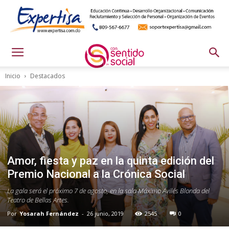
Inicio
Destacados
Amor, fiesta y paz en la quinta edición del
Premio Nacional a la Crónica Social
La gala será el próximo 7 de agosto, en la sala Máximo Avilés Blonda del
Teatro de Bellas Artes.
Por
Yosarah Fernández
-
26 junio, 2019
2545
0