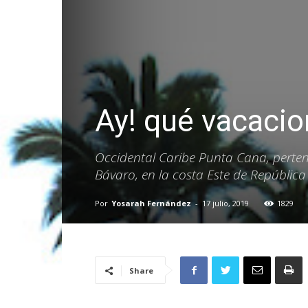
Ay! qué vacaci
Occidental Caribe Punta Cana, perten
Bávaro, en la costa Este de Repúblic
Por
Yosarah Fernández
-
17 julio, 2019
1829
Share