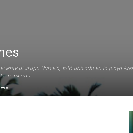
ones
eciente al grupo Barceló, está ubicado en la playa Ar
a Dominicana.
0