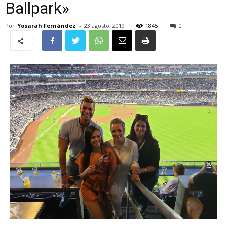
Ballpark»
Por
Yosarah Fernández
-
23 agosto, 2019
1845
0