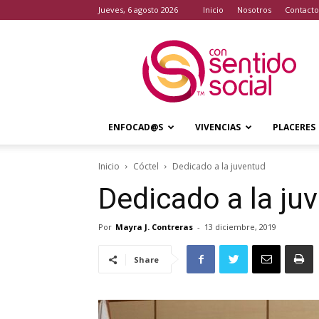
jueves, 6 agosto 2026
Inicio
Nosotros
Contacto
Con
Sentido
Social
ENFOCAD@S
VIVENCIAS
PLACERES
Inicio
Cóctel
Dedicado a la juventud
Dedicado a la ju
Por
Mayra J. Contreras
-
13 diciembre, 2019
Share