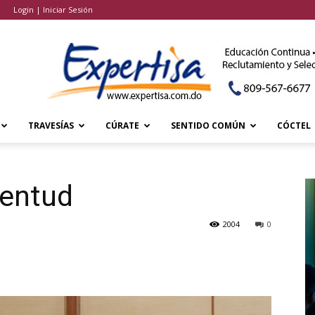
Login | Iniciar Sesión
TRAVESÍAS
CÚRATE
SENTIDO COMÚN
CÓCTEL
ventud
2004
0