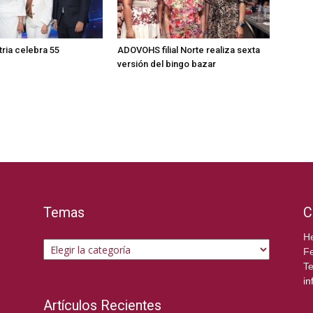
ria celebra 55
ADOVOHS filial Norte realiza sexta
versión del bingo bazar
Temas
C
Temas
He
Fe
Te
in
Artículos Recientes