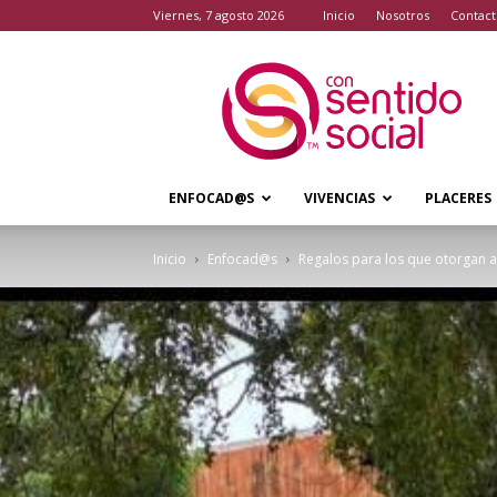
viernes, 7 agosto 2026
Inicio
Nosotros
Contact
Con
Sentido
Social
ENFOCAD@S
VIVENCIAS
PLACERES
Inicio
Enfocad@s
Regalos para los que otorgan a