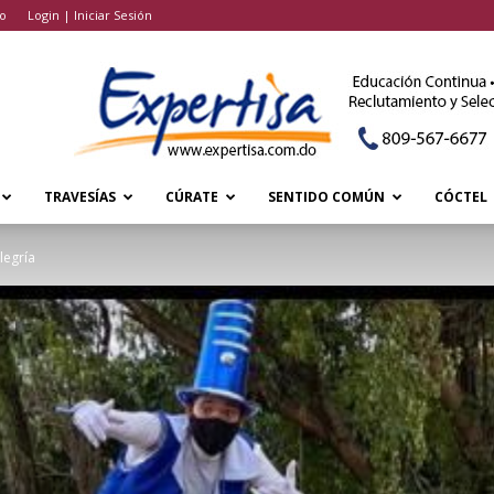
o
Login | Iniciar Sesión
TRAVESÍAS
CÚRATE
SENTIDO COMÚN
CÓCTEL
legría