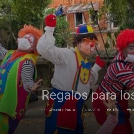
Regalos para lo
Por
Griselda Paula
-
17 julio, 2020
1582
0