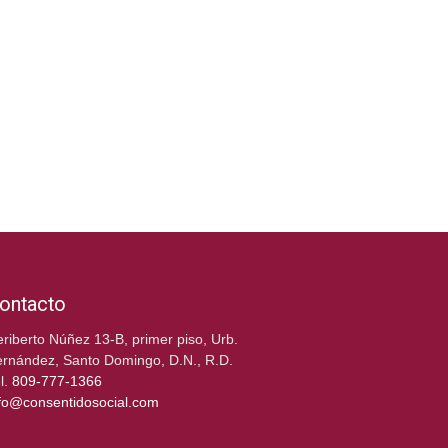
ontacto
riberto Núñez 13-B, primer piso, Urb.
rnández, Santo Domingo, D.N., R.D.
l.
809-777-1366
fo@consentidosocial.com