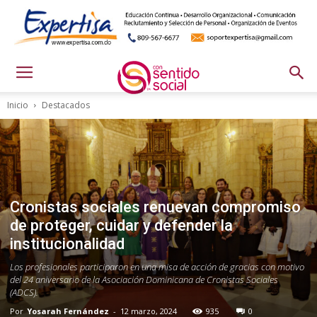
Inicio
Destacados
Cronistas sociales renuevan compromiso
de proteger, cuidar y defender la
institucionalidad
Los profesionales participaron en una misa de acción de gracias con motivo
del 24 aniversario de la Asociación Dominicana de Cronistas Sociales
(ADCS).
Por
Yosarah Fernández
-
12 marzo, 2024
935
0