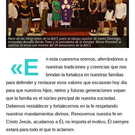
Parte de los integrantes de la ADCS junto al obispo auxiliar de Santo Domingo,
monseñor Amable Durán Tineo y la presidenta de la entidad, Mirna Pimentel al
Mo
concluir la misa con motivo del 24 aniversario de la ADCS.
ho
«E
n esta cuaresma oremos, aferrándonos a
nuestras tradiciones y creencias que nos
brindan la fortaleza en nuestras familias
para defender y restaurar esos valores que escasean hoy día
para que nuestros hijos, nietos y futuras generaciones sepan
que la familia es el núcleo principal de nuestra sociedad.
Debemos restablecer y fortalecernos en la fe respetando
nuestros mandamientos divinos. Renovemos nuestra fe en
Cristo Jesús, acudamos a Él, no importa el motivo, Él siempre
estará para todo el que lo aclame».