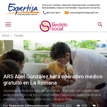
Inicio
Cúrate
ARS Abel González hará operativo médico
gratuito en La Romana
La jornada se llevará a cabo desde el jueves 30 de enero del presente año,
hasta el domingo 2 de febrero en el Parque Central Juan Pablo Duarte de la
provincia La Romana, a partir de las 2:00 de la tarde.
Por
Redacción Consentidosocial
-
29 enero, 2025
1039
0