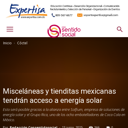
Inicio
Cóctel
Misceláneas y tienditas mexicanas
tendrán acceso a energía solar
Esto será posible gracias a la alianza entre Solfium, empresa de soluciones de
energía solar y el Grupo Rica, uno de los ocho embotelladores de Coca Cola en
México.
Por
Redacción Consentidosocial
-
13 junio, 2025
366
0