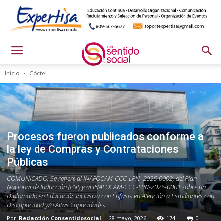
Inicio
Cóctel
Procesos fueron publicados conforme a
la ley de Compras y Contrataciones
Públicas
COMUNICADO. Se refiere al INAFOCAM-CCC-LPN- 2026-0002, del Plan
Nacional de Inducción (PNI) y al INAFOCAM-CCC-LPN-2026-0001 sobre un
Diplomado en Educación Inclusiva con Énfasis en Atención a Estudiantes con
Discapacidad y/o Altas Capacidades.
Por
Redacción Consentidosocial
-
28 mayo, 2026
174
0