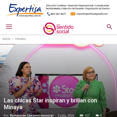
Inicio
Hovies
Las chicas Star inspiran y brillan con
Minaya
Por
Redacción Consentidosocial
-
3 julio, 2026
127
0