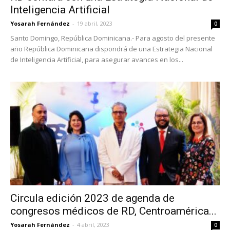
Inteligencia Artificial
Yosarah Fernández
-
19 abril, 2023
0
Santo Domingo, República Dominicana.- Para agosto del presente
año República Dominicana dispondrá de una Estrategia Nacional
de Inteligencia Artificial, para asegurar avances en los...
Circula edición 2023 de agenda de
congresos médicos de RD, Centroamérica...
Yosarah Fernández
-
4 abril, 2023
0