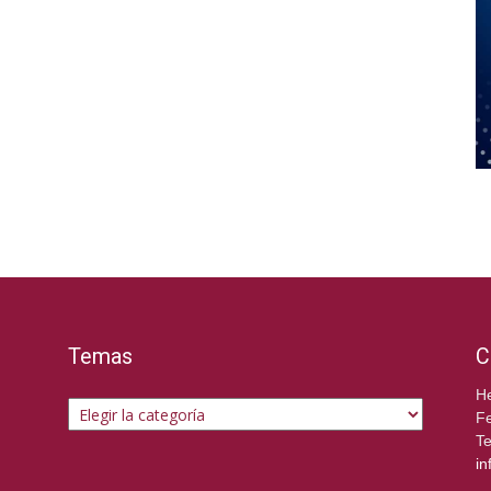
Temas
C
Temas
He
Fe
Te
in