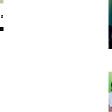
 e
0
o