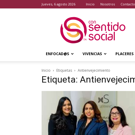
jueves, 6 agosto 2026
Inicio
Nosotros
Contacto
Con
Sentido
Social
ENFOCAD@S
VIVENCIAS
PLACERES
Inicio
Etiquetas
Antienvejecimiento
Etiqueta: Antienvejeci