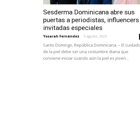
Sesderma Dominicana abre sus
puertas a periodistas, influencers
invitadas especiales
Yosarah Fernández
-
9 agosto, 2023
Santo Domingo, República Dominicana. – El cuidad
de la piel debe ser una costumbre diaria que
conviene iniciar cuando aún la piel es joven...