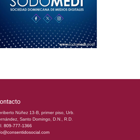
ontacto
riberto Núñez 13-B, primer piso, Urb.
rnández, Santo Domingo, D.N., R.D.
l.
809-777-1366
fo@consentidosocial.com