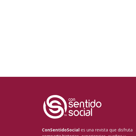
ConSentidoSocial
es una revista que disfruta