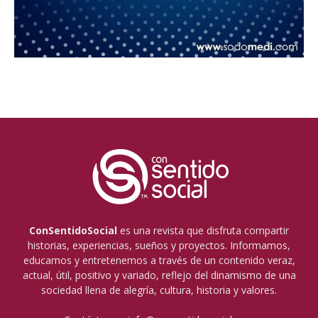
ConSentidoSocial
es una revista que disfruta compartir
historias, experiencias, sueños y proyectos. Informamos,
educamos y entretenemos a través de un contenido veraz,
actual, útil, positivo y variado, reflejo del dinamismo de una
sociedad llena de alegría, cultura, historia y valores.