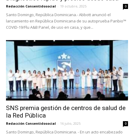
Redacción Consentidosocial
-
19 octubre, 2025
0
Santo Domingo, República Dominicana.- Abbott anunció el
lanzamiento en República Dominicana de su autoprueba Panbio™
COVID-19/Flu A&B Panel, de uso en casa, y que...
SNS premia gestión de centros de salud de
la Red Pública
Redacción Consentidosocial
-
16 julio, 2025
0
Santo Domingo, República Dominicana. - En un acto encabezado