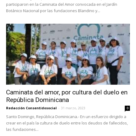
participaron en la Caminata del Amor convocada en el Jardín
Botánico Nacional por las fundaciones Blandino y...
Caminata del amor, por cultura del duelo en
República Dominicana
Redacción Consentidosocial
-
31 marzo, 2023
0
Santo Domingo, República Dominicana.- En un esfuerzo dirigido a
crear en el país la cultura de duelo entre los deudos de fallecidos,
las fundaciones...