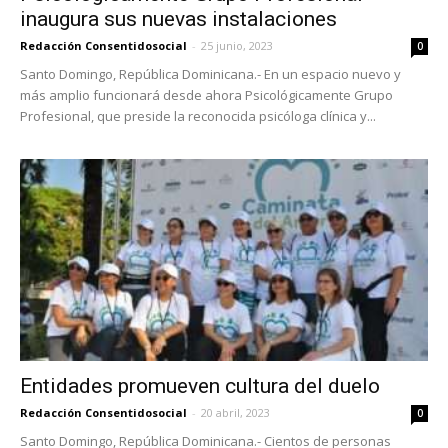
inaugura sus nuevas instalaciones
Redacción Consentidosocial
-
25 junio, 2023
0
Santo Domingo, República Dominicana.- En un espacio nuevo y
más amplio funcionará desde ahora Psicológicamente Grupo
Profesional, que preside la reconocida psicóloga clínica y...
Entidades promueven cultura del duelo
Redacción Consentidosocial
-
20 abril, 2023
0
Santo Domingo, República Dominicana.- Cientos de personas