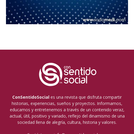
ConSentidoSocial
es una revista que disfruta compartir
historias, experiencias, sueños y proyectos. Informamos,
educamos y entretenemos a través de un contenido veraz,
actual, útil, positivo y variado, reflejo del dinamismo de una
sociedad llena de alegría, cultura, historia y valores.