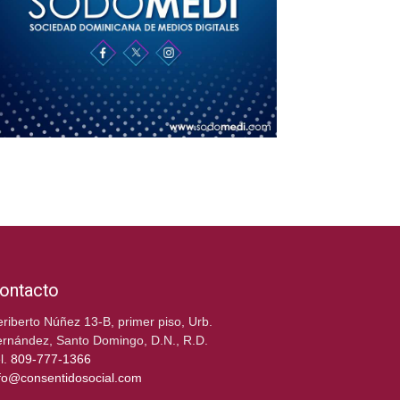
ontacto
riberto Núñez 13-B, primer piso, Urb.
rnández, Santo Domingo, D.N., R.D.
l.
809-777-1366
fo@consentidosocial.com