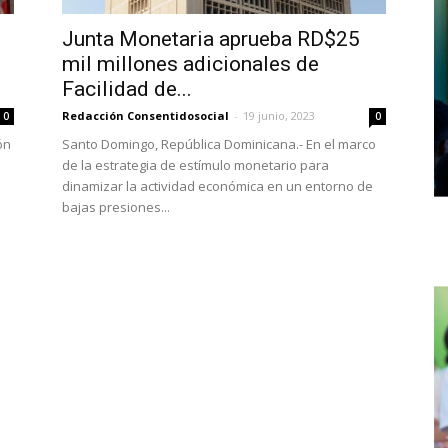
Junta Monetaria aprueba RD$25
mil millones adicionales de
Facilidad de...
Redacción Consentidosocial
-
19 junio, 2023
0
0
ón
Santo Domingo, República Dominicana.- En el marco
de la estrategia de estímulo monetario para
dinamizar la actividad económica en un entorno de
bajas presiones...