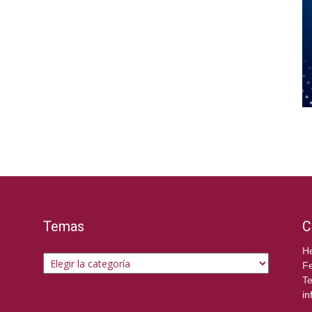
Temas
C
Temas
He
Fe
Te
in