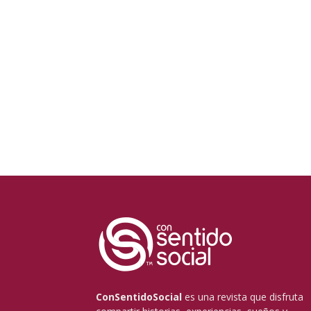
ConSentidoSocial
es una revista que disfruta