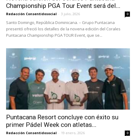
Championship PGA Tour Event será del...
Redacción Consentidosocial
-
3 julio, 2026
0
Santo Domingo, República Dominicana. – Grupo Puntacana
presentó ofreció los detalles de la novena edición del Corales
Puntacana Championship PGA TOUR Event, que se...
Puntacana Resort concluye con éxito su
primer Pádel Week con atletas...
Redacción Consentidosocial
-
19 enero, 2026
0