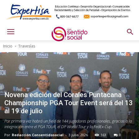
Inicio
Travesías
Novena edición del Corales Puntacana
Championship PGA Tour Event será del 13
al 19 de julio
Por primera vez habrá un field de 144 jugadores profesionales, gracias a la
integración entre el PGA TOUR, el DP World Tour y la FedEx Cup.
Por
Redacción Consentidosocial
-
3 julio, 2026
163
0