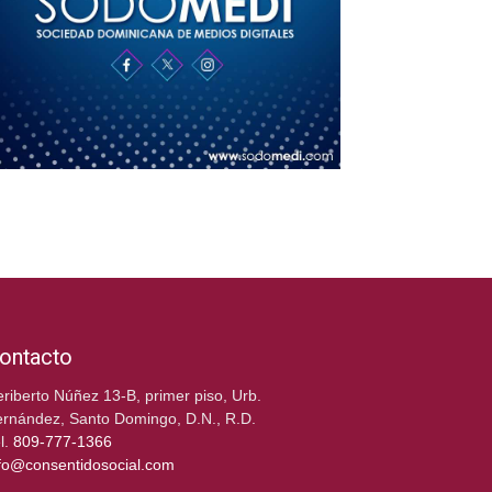
ontacto
riberto Núñez 13-B, primer piso, Urb.
rnández, Santo Domingo, D.N., R.D.
l.
809-777-1366
fo@consentidosocial.com