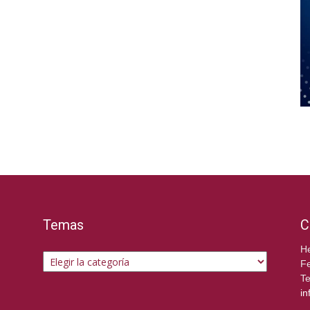
Temas
C
Temas
He
Fe
Te
in