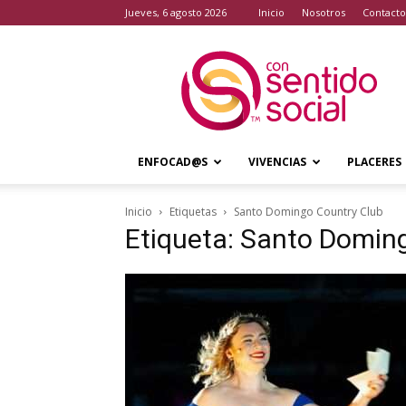
jueves, 6 agosto 2026
Inicio
Nosotros
Contacto
Con
Sentido
Social
ENFOCAD@S
VIVENCIAS
PLACERES
Inicio
Etiquetas
Santo Domingo Country Club
Etiqueta: Santo Domin