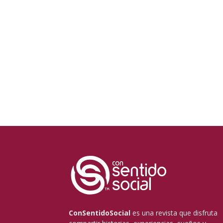
ConSentidoSocial
es una revista que disfruta