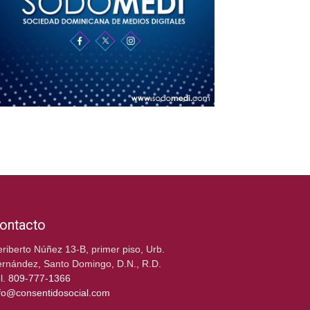
ontacto
riberto Núñez 13-B, primer piso, Urb.
rnández, Santo Domingo, D.N., R.D.
l.
809-777-1366
fo@consentidosocial.com