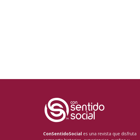
ConSentidoSocial
es una revista que disfruta