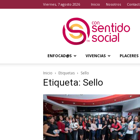
viernes, 7 agosto 2026
Inicio
Nosotros
Contact
Con
Sentido
Social
ENFOCAD@S
VIVENCIAS
PLACERES
Inicio
Etiquetas
Sello
Etiqueta: Sello