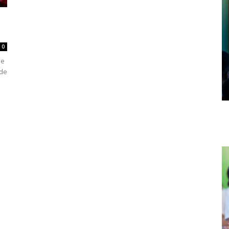
0
de
 de