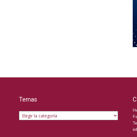
Temas
C
Temas
He
Fe
Te
in