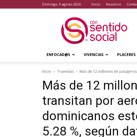
domingo, 9 agosto 2026
Inicio
Nosotros
Conta
Con
Sentido
Social
ENFOCAD@S
VIVENCIAS
PLACERES
Inicio
Travesías
Más de 12 millones de pasajeros 
Más de 12 millon
transitan por ae
dominicanos este
5.28 %, según da