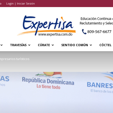
o
Login | Iniciar Sesión
TRAVESÍAS
CÚRATE
SENTIDO COMÚN
CÓCTEL
mpresarios turísticos