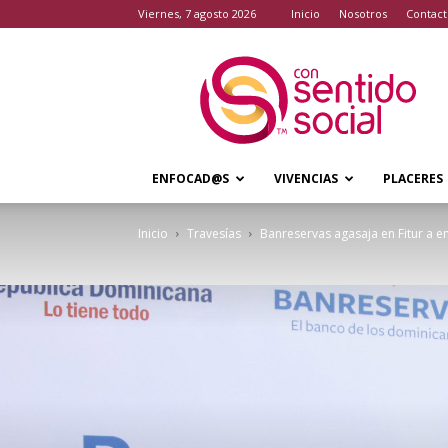
viernes, 7 agosto 2026
Inicio
Nosotros
Contact
Con
Sentido
Social
ENFOCAD@S
VIVENCIAS
PLACERES
Inicio
Travesías
Banreservas agasaja en Fitur a e