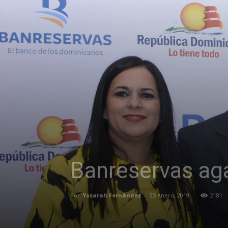
Banreservas aga
Por
Yosarah Fernández
-
25 enero, 2019
2181