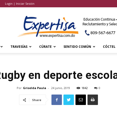
Login | Iniciar Sesión
TRAVESÍAS
CÚRATE
SENTIDO COMÚN
CÓCTEL
ugby en deporte escol
Por
Griselda Paula
-
24 junio, 2019
1842
0
Share