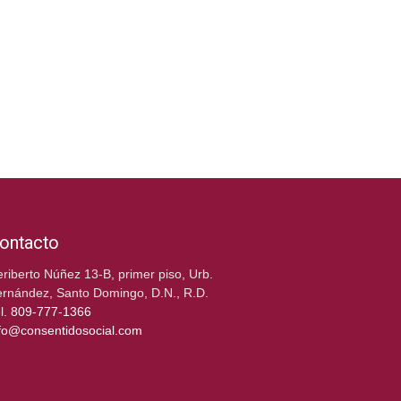
ontacto
riberto Núñez 13-B, primer piso, Urb.
rnández, Santo Domingo, D.N., R.D.
l.
809-777-1366
fo@consentidosocial.com