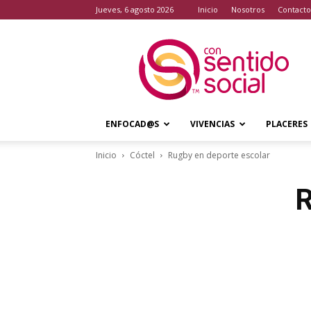
jueves, 6 agosto 2026
Inicio
Nosotros
Contacto
Con
Sentido
Social
ENFOCAD@S
VIVENCIAS
PLACERES
Inicio
Cóctel
Rugby en deporte escolar
R