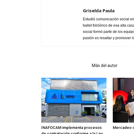
Griselda Paula
Estudió comunicación social en
ballet folclórico de esa alta c
social formó parte de los equip
pasión es resaltar y promover l
Artículo relacionados
Más del autor
INAFOCAM implementa procesos
Mercadeo c
de contratación conforme a la Ley