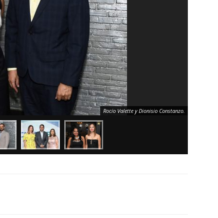
Rocío Valette y Dionisio Constanzo.