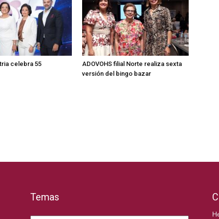
ria celebra 55
ADOVOHS filial Norte realiza sexta
versión del bingo bazar
Temas
C
Temas
He