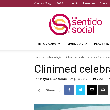
viernes, 7 agosto 2026
Inicio
Nosotros
Contact
Con
Sentido
Social
ENFOCAD@S
VIVENCIAS
PLACERES
Inicio
Enfocad@s
Clinimed celebra sus 27 años 
Clinimed celebr
Por
Mayra J. Contreras
-
24 julio, 2019
2753
Share