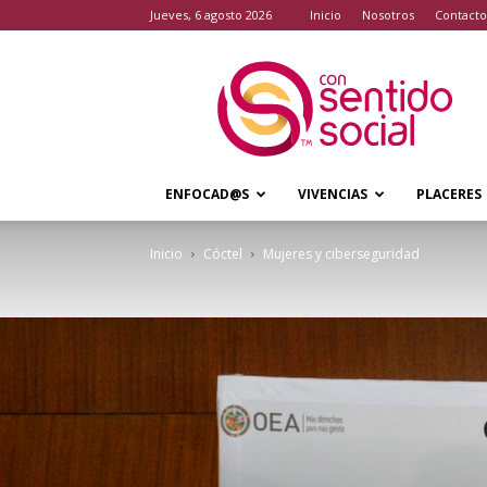
jueves, 6 agosto 2026
Inicio
Nosotros
Contacto
Con
Sentido
Social
ENFOCAD@S
VIVENCIAS
PLACERES
Inicio
Cóctel
Mujeres y ciberseguridad