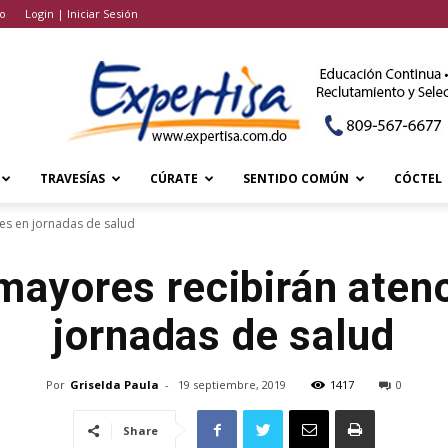
o
Login | Iniciar Sesión
TRAVESÍAS
CÚRATE
SENTIDO COMÚN
CÓCTEL
es en jornadas de salud
mayores recibirán aten
jornadas de salud
Por
Griselda Paula
-
19 septiembre, 2019
1417
0
Share