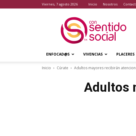
viernes, 7 agosto 2026
Inicio
Nosotros
Contact
Con
Sentido
Social
ENFOCAD@S
VIVENCIAS
PLACERES
Inicio
Cúrate
Adultos mayores recibirán atencion
Adultos 