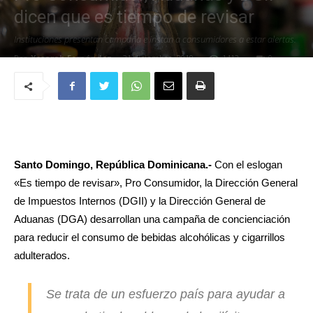
dicen que es tiempo de revisar
Instituciones presentan campaña e instan a consumidores a estar alertas.
Por
Yosarah Fernández
-
21 diciembre, 2019
1412
0
Santo Domingo, República Dominicana.-
Con el eslogan
«Es tiempo de revisar», Pro Consumidor, la Dirección General
de Impuestos Internos (DGII) y la Dirección General de
Aduanas (DGA) desarrollan una campaña de concienciación
para reducir el consumo de bebidas alcohólicas y cigarrillos
adulterados.
Se trata de un esfuerzo país para ayudar a