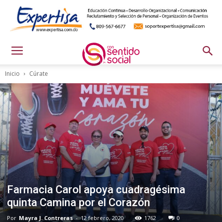
Inicio
Cúrate
Farmacia Carol apoya cuadragésima
quinta Camina por el Corazón
Por
Mayra J. Contreras
-
12 febrero, 2020
1762
0