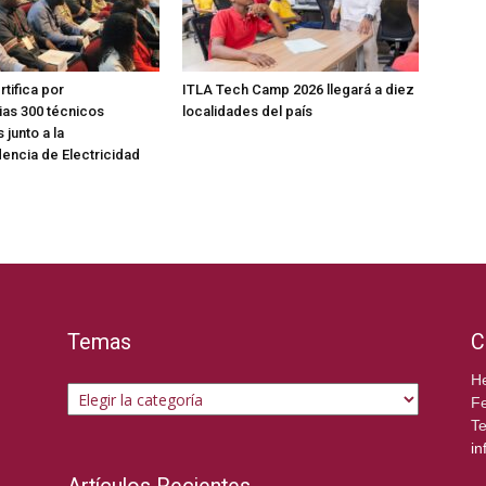
tifica por
ITLA Tech Camp 2026 llegará a diez
as 300 técnicos
localidades del país
 junto a la
encia de Electricidad
Temas
C
Temas
He
Fe
Te
in