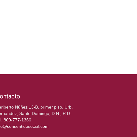
ontacto
riberto Núñez 13-B, primer piso, Urb.
rnández, Santo Domingo, D.N., R.D.
l.
809-777-1366
fo@consentidosocial.com