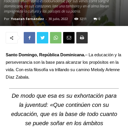
radicados en territorio estadounidense, por sus venas corre sangre
dominicana, en sus corazones late una tambora y en el alma llevan
impregnada la cultura y los paisajes de su patria.
Por
Yosarah Fernández
-
30 julio, 2022
3211
0
Santo Domingo, República Dominicana.
– La educación y la
perseverancia son la base para alcanzar los propósitos en la
vida. Con esta filosofía va trillando su camino Melody Arlenne
Díaz Zabala.
De modo que esa es su exhortación para
la juventud: «Que continúen con su
educación, que es la base de todo cuanto
se puede soñar en los ámbitos