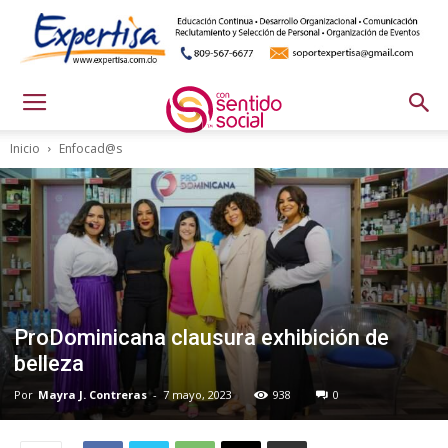
Inicio
Enfocad@s
ProDominicana clausura exhibición de
belleza
Por
Mayra J. Contreras
-
7 mayo, 2023
938
0