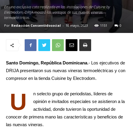
En una exclusiva cata realizada en las instalaciones de Cuisine by
Electrodom, DRIJA mostró las ventajas de sus nuevas vineras
termoeléctricas.
Por
Redacción Consentidosocial
-
10 mayo, 2023
1151
0
Santo Domingo, República Dominicana
.- Los ejecutivos de
DRIJA presentaron sus nuevas vineras termoeléctricas y con
compresor en la tienda Cuisine by Electrodom.
U
n selecto grupo de periodistas, líderes de
opinión e invitados especiales se asistieron a la
actividad, donde tuvieron la oportunidad de
conocer de primera mano las características y beneficios de
las nuevas vineras.