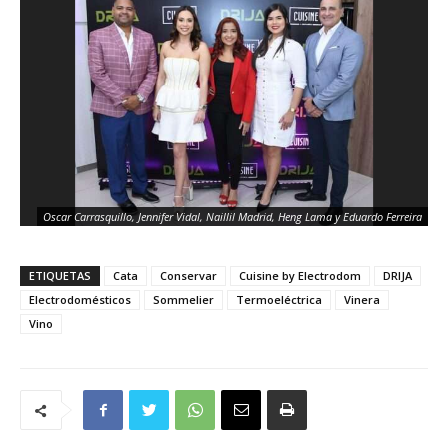
Oscar Carrasquillo, Jennifer Vidal, Naillil Madrid, Heng Lama y Eduardo Ferreira
ETIQUETAS
Cata
Conservar
Cuisine by Electrodom
DRIJA
Electrodomésticos
Sommelier
Termoeléctrica
Vinera
Vino