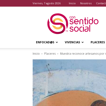
viernes, 7 agosto 2026
Inicio
Nosotros
Contact
Con
Sentido
Social
ENFOCAD@S
VIVENCIAS
PLACERES
Inicio
Placeres
Muestra reconoce artesanos por 