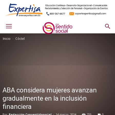
Inicio
Cóctel
ABA considera mujeres avanzan
gradualmente en la inclusión
financiera
Por
Redacción Consentidosocial
-
14 marzo, 2024
753
0