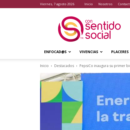
viernes, 7 agosto 2026
Inicio
Nosotros
Contact
Con
Sentido
Social
ENFOCAD@S
VIVENCIAS
PLACERES
Inicio
Destacados
PepsiCo inaugura su primer bio