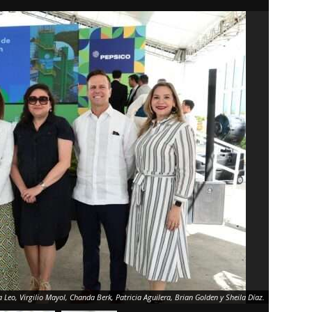
a Leo, Virgilio Mayol, Chanda Berk, Patricia Aguilera, Brian Golden y Sheila Díaz.