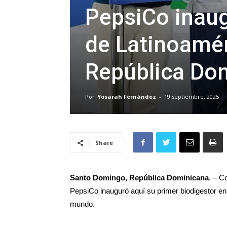
PepsiCo inaug
de Latinoamér
República Do
Por
Yosarah Fernández
-
19 septiembre, 2025
Share
Santo Domingo, República Dominicana
. – C
PepsiCo inauguró aquí su primer biodigestor en l
mundo.