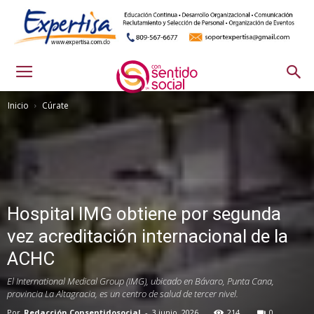
Inicio
Cúrate
Hospital IMG obtiene por segunda
vez acreditación internacional de la
ACHC
El International Medical Group (IMG), ubicado en Bávaro, Punta Cana,
provincia La Altagracia, es un centro de salud de tercer nivel.
Por
Redacción Consentidosocial
-
3 junio, 2026
214
0