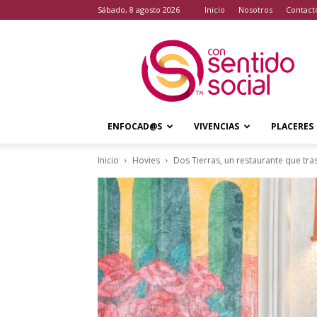
sábado, 8 agosto 2026
Inicio
Nosotros
Contact
Con
Sentido
Social
ENFOCAD@S
VIVENCIAS
PLACERES
Inicio
Hovies
Dos Tierras, un restaurante que tr