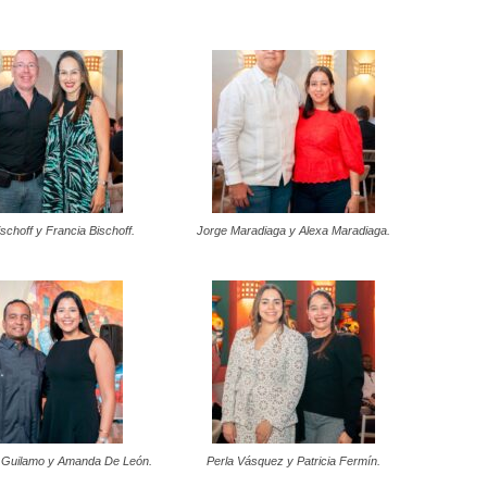
schoff y Francia Bischoff.
Jorge Maradiaga y Alexa Maradiaga.
l Guilamo y Amanda De León.
Perla Vásquez y Patricia Fermín.