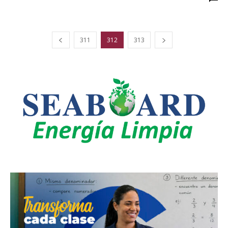
311
312
313